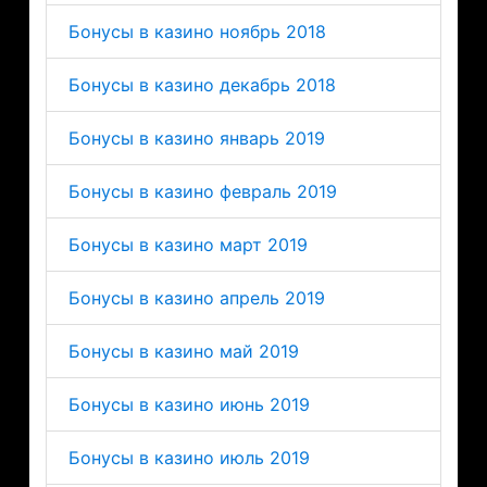
Бонусы в казино ноябрь 2018
Бонусы в казино декабрь 2018
Бонусы в казино январь 2019
Бонусы в казино февраль 2019
Бонусы в казино март 2019
Бонусы в казино апрель 2019
Бонусы в казино май 2019
Бонусы в казино июнь 2019
Бонусы в казино июль 2019