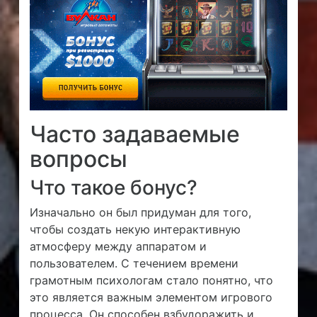
Часто задаваемые
вопросы
Что такое бонус?
Изначально он был придуман для того,
чтобы создать некую интерактивную
атмосферу между аппаратом и
пользователем. С течением времени
грамотным психологам стало понятно, что
это является важным элементом игрового
процесса. Он способен взбудоражить и