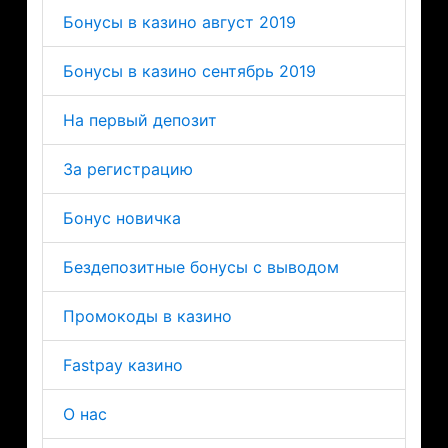
Бонусы в казино август 2019
Бонусы в казино сентябрь 2019
На первый депозит
За регистрацию
Бонус новичка
Бездепозитные бонусы с выводом
Промокоды в казино
Fastpay казино
О нас