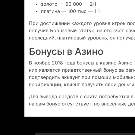
золото — 50 000 — 2:1
платина — 100 тыс — 1:1
При достижении каждого уровня игрок пол
получив Бронзовый статус, на его счёт на
последний, платиновый уровень, он получае
Бонусы в Азино
В ноябре 2018 года бонусы в казино Азин
них является приветственный бонус за рег
подтвердить аккаунт при помощи мобильно
верификации, клиент получить свои деньги
Для вывода средств с сайта потребуется 
на сам бонус отсутствует, но внесённые де