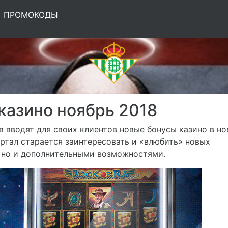
ПРОМОКОДЫ
казино ноябрь 2018
 вводят для своих клиентов новые бонусы казино в но
ортал старается заинтересовать и «влюбить» новых
, но и дополнительными возможностями.