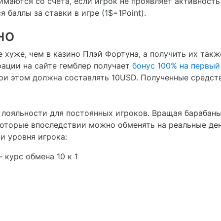
маются со счёта, если игрок не проявляет активность
 баллы за ставки в игре (1$=1Point).
но
 хуже, чем в казино Плэй Фортуна, а получить их такж
трации на сайте гемблер получает
бонус 100% на первый
ри этом должна составлять 10USD. Полученные средст
а лояльности для постоянных игроков. Вращая барабан
которые впоследствии можно обменять на реальные ден
и уровня игрока:
курс обмена 10 к 1