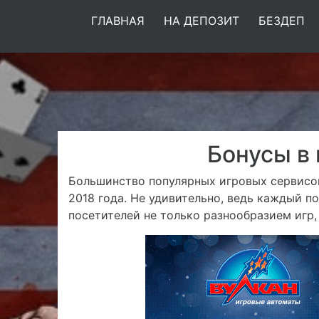
ГЛАВНАЯ
НА ДЕПОЗИТ
БЕЗДЕП
Бонусы в 
Большинство популярных игровых сервисов
2018 года. Не удивительно, ведь каждый п
посетителей не только разнообразием игр