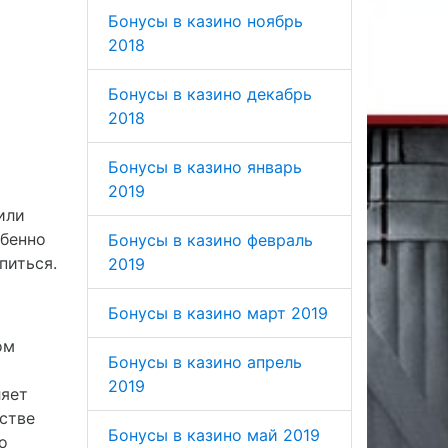
Бонусы в казино ноябрь
2018
Бонусы в казино декабрь
2018
Бонусы в казино январь
2019
или
обенно
Бонусы в казино февраль
питься.
2019
Бонусы в казино март 2019
ом
Бонусы в казино апрель
2019
ляет
естве
Бонусы в казино май 2019
о