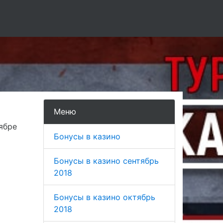
Меню
ябре
Бонусы в казино
Бонусы в казино сентябрь
2018
Бонусы в казино октябрь
2018