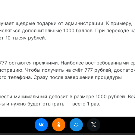
учает щедрые подарки от администрации. К примеру,
числяться дополнительные 1000 баллов. При переходе н
т 10 тысяч рублей.
о 777 остаются прежними. Наиболее востребованными с
истрацию. Чтобы получить на счёт 777 рублей, достато
го телефона. Сразу после завершения процедуры
.
внести минимальный депозит в размере 1000 рублей. В
ньги нужно будет отыграть — всего 1 раз.