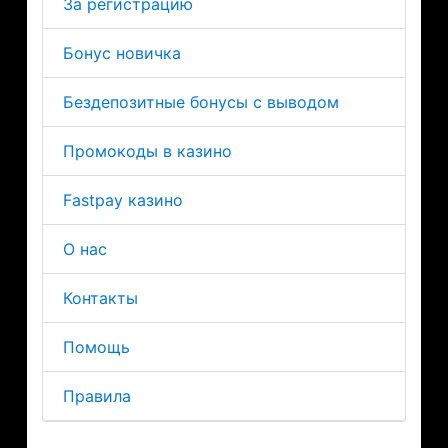
За регистрацию
Бонус новичка
Бездепозитные бонусы с выводом
Промокоды в казино
Fastpay казино
О нас
Контакты
Помощь
Правила