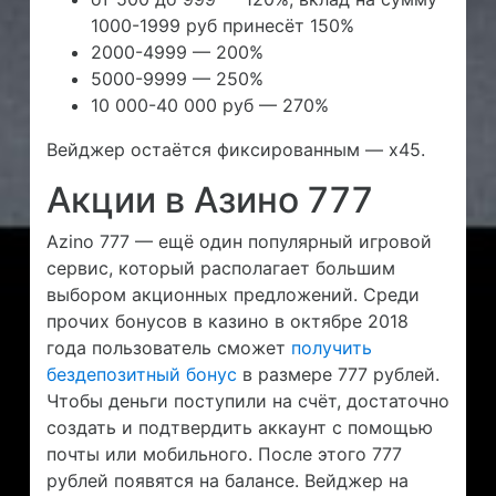
1000-1999 руб принесёт 150%
2000-4999 — 200%
5000-9999 — 250%
10 000-40 000 руб — 270%
Вейджер остаётся фиксированным — х45.
Акции в Азино 777
Azino 777 — ещё один популярный игровой
сервис, который располагает большим
выбором акционных предложений. Среди
прочих бонусов в казино в октябре 2018
года пользователь сможет
получить
бездепозитный бонус
в размере 777 рублей.
Чтобы деньги поступили на счёт, достаточно
создать и подтвердить аккаунт с помощью
почты или мобильного. После этого 777
рублей появятся на балансе. Вейджер на