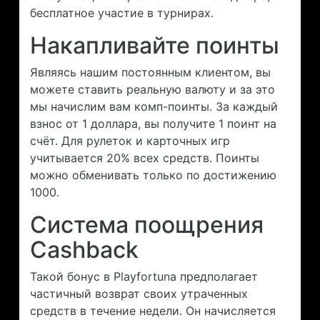
бесплатное участие в турнирах.
Накапливайте поинты
Являясь нашим постоянным клиентом, вы
можете ставить реальную валюту и за это
мы начислим вам комп-поинты. За каждый
взнос от 1 доллара, вы получите 1 поинт на
счёт. Для рулеток и карточных игр
учитывается 20% всех средств. Поинты
можно обменивать только по достижению
1000.
Система поощрения
Cashback
Такой бонус в Playfortuna предполагает
частичный возврат своих утраченных
средств в течение недели. Он начисляется